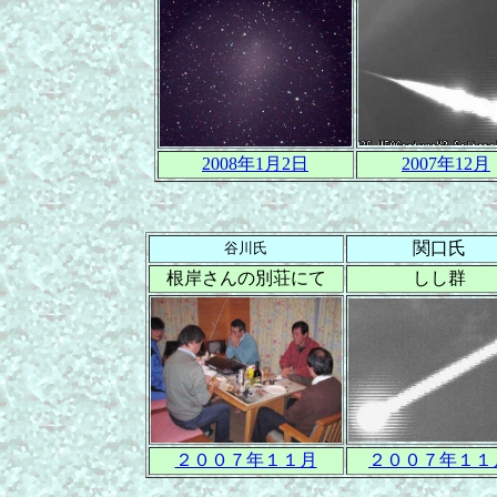
2008年1月2日
2007年12月
関口氏
谷川氏
根岸さんの別荘にて
しし群
２００７年１１月
２
００７年１１