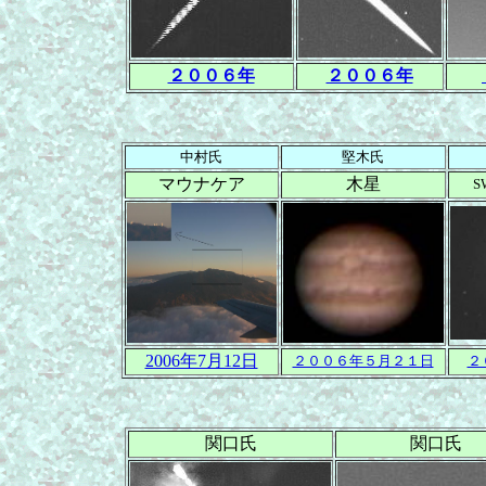
２００６年
２００６年
中村氏
堅木氏
マウナケア
木星
S
2006年7月12日
２００６年５月２１日
２
関口氏
関口氏