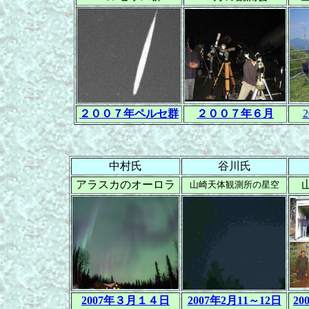
２００７年ペルセ群
２００７年６月
中村氏
谷川氏
アラスカのオーロラ
山崎天体観測所の星空
2007年３月１４日
2007年2月11～12日
20