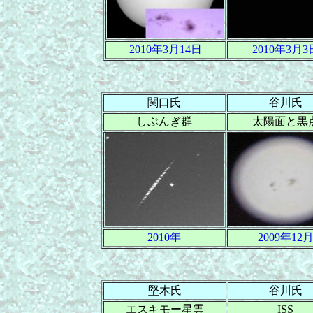
2010年3月14日
2010年3月3
関口氏
谷川氏
しぶんぎ群
太陽面と黒
2010年
2009年12
堅木氏
谷川氏
エスキモー星雲
ISS