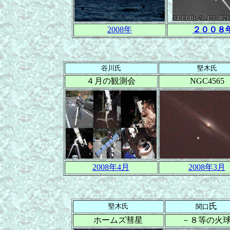
2008年
２００８
谷川氏
堅木氏
４月の観測会
NGC4565
2008年4月
2008年3月
氏
堅木氏
関口
ホームズ彗星
－８等の火