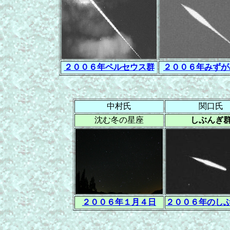
２００６年ペルセウス群
２００６年みずが
中村氏
関口氏
沈む冬の星座
しぶんぎ
２００６年１月４日
２００６年のし