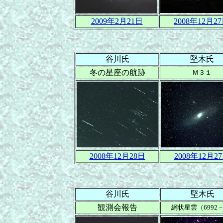
2009年2月21日
2008年12月2
谷川氏
堅木氏
冬の星座の航跡
Ｍ３１
2008年12月28日
2008年12月2
谷川氏
堅木氏
観測会報告
網状星雲（6992