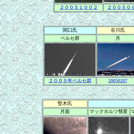
２００５１００２
２００５０
関口氏
谷川氏
ペルセ群
月
２００５年ペルセ群
20050207
堅木氏
月面
マックホルツ彗星