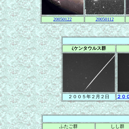
20050122
20050112
ζケンタウルス群
２００５年２月２日
２０
ふたご群
しし群