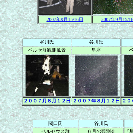
2007年9月15/16日
2007年9月15/1
谷川氏
谷川氏
ペルセ群観測風景
星座
２００７月８月１２日
２００７年８月１２日
２０
関口氏
谷川氏
ペルセウス群
６月の観測会
『星