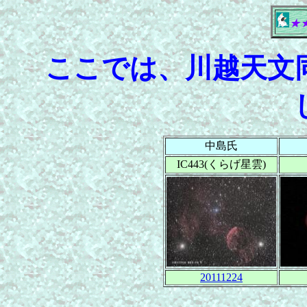
★
ここでは、川越天文
中島氏
IC443(くらげ星雲)
20111224