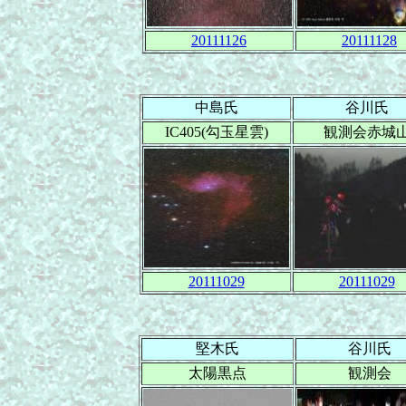
20111126
20111128
中島氏
谷川氏
IC405(勾玉星雲)
観測会赤城
20111029
20111029
堅木氏
谷川氏
太陽黒点
観測会