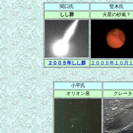
関口氏
堅木氏
しし群
火星の砂嵐？
２００５年しし群
２００５年１０月
小平氏
オリオン座
クレータ