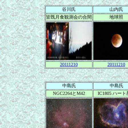
谷川氏
山内氏
皆既月食観測会の合間
地球照
20111210
20111210
中島氏
中島氏
NGC2264とM42
IC1805 ハー